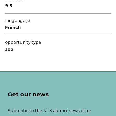
9-5
language(s)
French
opportunity type
Job
Get our news
Subscribe to the NTS alumni newsletter